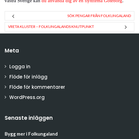
västra Sverige kan
du använda dig av en flyttfirma Göteborg
.
SÖK PENGAR FRÅN FOLKUNGALAND
VRETA KLUSTER – FOLKUNGALANDS KNUTPUNKT
Meta
Logga in
Flöde för inlägg
Flöde för kommentarer
WordPress.org
Senaste inläggen
Bygg mer i Folkungaland