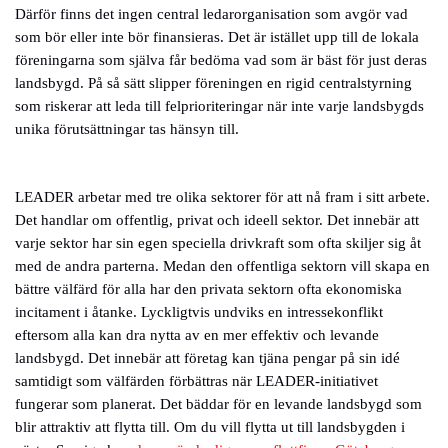
Därför finns det ingen central ledarorganisation som avgör vad
som bör eller inte bör finansieras. Det är istället upp till de lokala
föreningarna som själva får bedöma vad som är bäst för just deras
landsbygd. På så sätt slipper föreningen en rigid centralstyrning
som riskerar att leda till felprioriteringar när inte varje landsbygds
unika förutsättningar tas hänsyn till.
LEADER arbetar med tre olika sektorer för att nå fram i sitt arbete.
Det handlar om offentlig, privat och ideell sektor. Det innebär att
varje sektor har sin egen speciella drivkraft som ofta skiljer sig åt
med de andra parterna. Medan den offentliga sektorn vill skapa en
bättre välfärd för alla har den privata sektorn ofta ekonomiska
incitament i åtanke. Lyckligtvis undviks en intressekonflikt
eftersom alla kan dra nytta av en mer effektiv och levande
landsbygd. Det innebär att företag kan tjäna pengar på sin idé
samtidigt som välfärden förbättras när LEADER-initiativet
fungerar som planerat. Det bäddar för en levande landsbygd som
blir attraktiv att flytta till. Om du vill flytta ut till landsbygden i