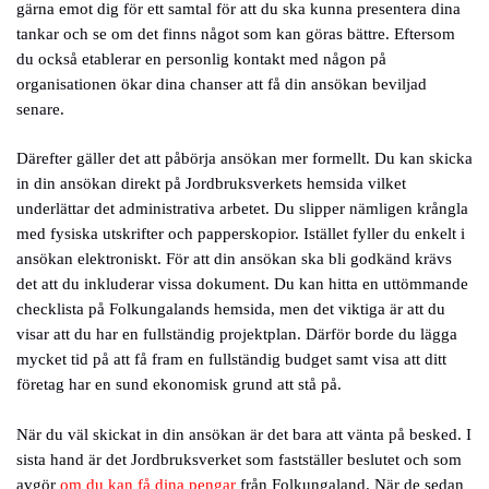
gärna emot dig för ett samtal för att du ska kunna presentera dina
tankar och se om det finns något som kan göras bättre. Eftersom
du också etablerar en personlig kontakt med någon på
organisationen ökar dina chanser att få din ansökan beviljad
senare.
Därefter gäller det att påbörja ansökan mer formellt. Du kan skicka
in din ansökan direkt på Jordbruksverkets hemsida vilket
underlättar det administrativa arbetet. Du slipper nämligen krångla
med fysiska utskrifter och papperskopior. Istället fyller du enkelt i
ansökan elektroniskt. För att din ansökan ska bli godkänd krävs
det att du inkluderar vissa dokument. Du kan hitta en uttömmande
checklista på Folkungalands hemsida, men det viktiga är att du
visar att du har en fullständig projektplan. Därför borde du lägga
mycket tid på att få fram en fullständig budget samt visa att ditt
företag har en sund ekonomisk grund att stå på.
När du väl skickat in din ansökan är det bara att vänta på besked. I
sista hand är det Jordbruksverket som fastställer beslutet och som
avgör
om du kan få dina pengar
från Folkungaland. När de sedan